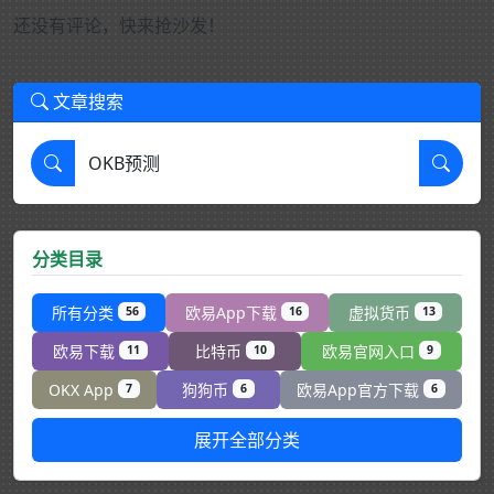
还没有评论，快来抢沙发！
文章搜索
分类目录
所有分类
欧易App下载
虚拟货币
56
16
13
欧易下载
比特币
欧易官网入口
11
10
9
OKX App
狗狗币
欧易App官方下载
7
6
6
展开全部分类