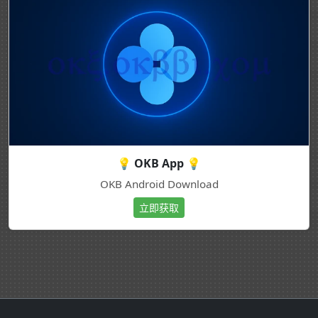
💡 OKB App 💡
OKB Android Download
立即获取