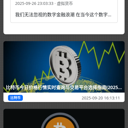
2025-09-26 23:03:33 · 虚拟货币
我们无法忽视的数字金融浪潮 在当今这个数字化时代，虚拟币（或称加密货币）已经从一个极客圈子的新奇概念，演变为全球金融市场无法忽视的一股力量。无论你是对它充满好奇的观望者，还是跃跃欲试的投资者，理解虚拟币是什么、它如何运作以及背后的机遇与风险，都显得至关重要。本文将带你深入这…
比特币今日价格行情实时查询与交易平台选择指南(2025) - 安全投资全攻略
2025-09-20 16:13:11
比特币