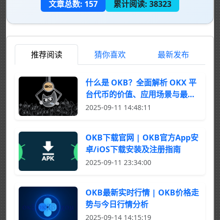
文章总数:
157
累计阅读:
38323
推荐阅读
猜你喜欢
最新发布
什么是 OKB？全面解析 OKX 平
台代币的价值、应用场景与最新
价格走势
2025-09-11 14:48:11
OKB下载官网 | OKB官方App安
卓/iOS下载安装及注册指南
2025-09-11 23:34:00
OKB最新实时行情 | OKB价格走
势与今日行情分析
2025-09-14 14:15:19