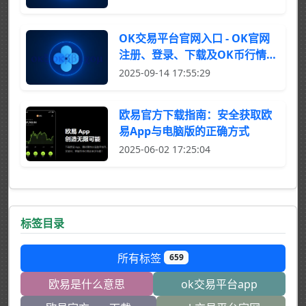
OK交易平台官网入口 - OK官网
注册、登录、下载及OK币行情分
析
2025-09-14 17:55:29
欧易官方下载指南：安全获取欧
易App与电脑版的正确方式
2025-06-02 17:25:04
标签目录
所有标签
659
欧易是什么意思
ok交易平台app