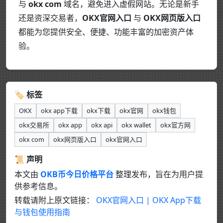
与
okx com
域名，避免进入虚假网站。无论是新手
还是资深交易者，
OKX官网入口
与
OKX网页版入口
都能为您提供安全、便捷、功能丰富的加密资产体
验。
🏷 标签
OKX
okx app下载
okx下载
okx官网
okx钱包
okx交易所
okx app
okx api
okx wallet
okx官方网
okx com
okx网页版入口
okx官网入口
📜 声明
本文由
OKB币今日价格平台
整理发布，旨在为用户提
供参考信息。
转载请附上原文链接：
OKX官网入口 | OKX App下载
与钱包使用指南