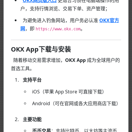
OKX网页版入口
更适合习惯在电脑端操作的用
户，支持行情浏览、交易下单、资产管理；
为避免进入钓鱼网站，用户务必认准
OKX官方
网
，即
。
https://www.okx.com
OKX App下载与安装
随着移动交易需求增加，
OKX App
成为全球用户的
首选工具。
支持平台
iOS（苹果 App Store 可直接下载）
Android（可在官网或各大应用商店下载）
主要功能
币币交易
：支持比特币、以太坊等主流币