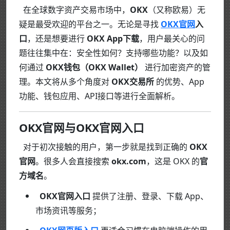
在全球数字资产交易市场中，
OKX
（又称欧易）无
疑是最受欢迎的平台之一。无论是寻找
OKX官网
入
口
，还是想要进行
OKX App下载
，用户最关心的问
题往往集中在：安全性如何？支持哪些功能？以及如
何通过
OKX钱包（OKX Wallet）
进行加密资产的管
理。本文将从多个角度对
OKX交易所
的优势、App
功能、钱包应用、API接口等进行全面解析。
OKX官网与OKX官网入口
对于初次接触的用户，第一步就是找到正确的
OKX
官网
。很多人会直接搜索
okx.com
，这是 OKX 的
官
方域名
。
OKX官网入口
提供了注册、登录、下载 App、
市场资讯等服务；