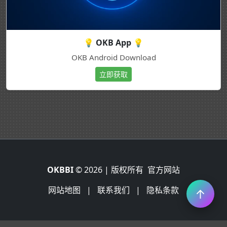
💡 OKB App 💡
OKB Android Download
立即获取
OKBBI
© 2026 | 版权所有
官方网站
网站地图
|
联系我们
|
隐私条款
↑