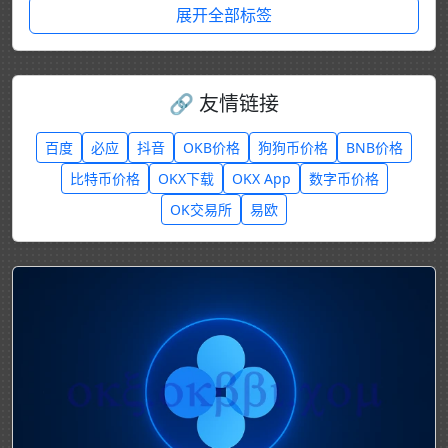
展开全部标签
🔗 友情链接
百度
必应
抖音
OKB价格
狗狗币价格
BNB价格
比特币价格
OKX下载
OKX App
数字币价格
OK交易所
易欧