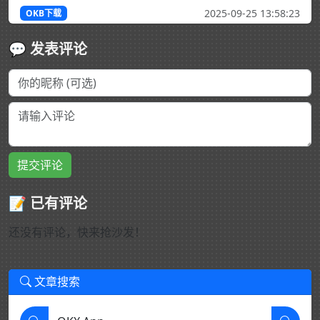
2025-09-25 13:58:23
OKB下载
💬 发表评论
提交评论
📝 已有评论
还没有评论，快来抢沙发！
文章搜索