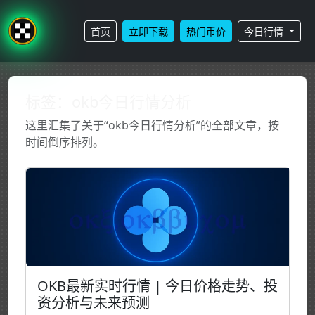
首页
立即下载
热门币价
今日行情
标签：okb今日行情分析
这里汇集了关于“okb今日行情分析”的全部文章，按
时间倒序排列。
OKB最新实时行情 | 今日价格走势、投
资分析与未来预测