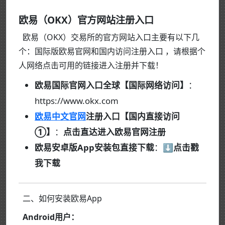
欧易（OKX）官方网站注册入口
欧易（OKX）交易所的官方网站入口主要有以下几
个：国际版欧易官网和国内访问注册入口 ，请根据个
人网络点击可用的链接进入注册并下载！
欧易国际官网入口全球【国际网络访问】
：
https://www.okx.com
欧易中文官网
注册入口【国内直接访问
①】
：
点击直达进入欧易官网注册
欧易安卓版App安装包直接下载
：
⬇️点击戳
我下载
二、如何安装欧易App
Android用户：