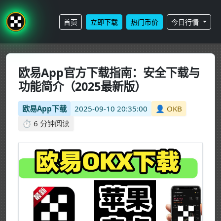
首页
立即下载
热门币价
今日行情
欧易App官方下载指南：安全下载与
功能简介（2025最新版）
欧易App下载
2025-09-10 20:35:00
👤 OKB
⏱️ 6 分钟阅读