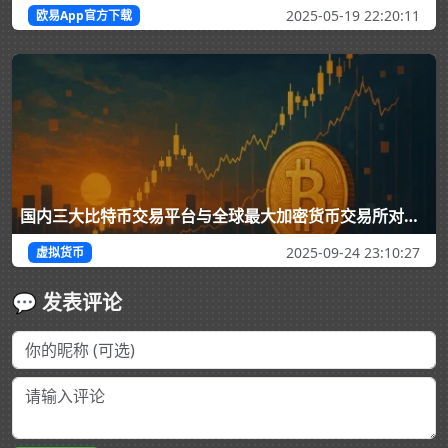
2025-05-19 22:20:11
欧易App官方下载
国内三大比特币交易平台与全球最大加密货币交易所对比（2025年交易额分析）
2025-09-24 23:10:27
虚拟货币
💬 发表评论