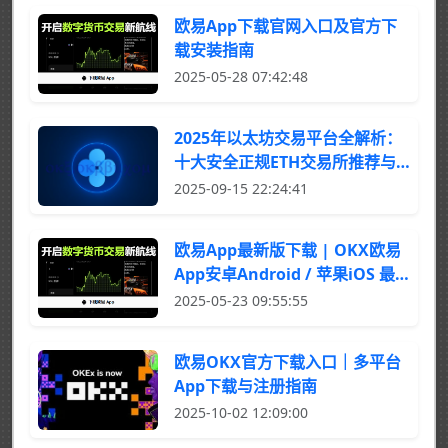
欧易App下载官网入口及官方下
载安装指南
2025-05-28 07:42:48
2025年以太坊交易平台全解析：
十大安全正规ETH交易所推荐与
购买流程
2025-09-15 22:24:41
欧易App最新版下载 | OKX欧易
App安卓Android / 苹果iOS 最
新版下载平台
2025-05-23 09:55:55
欧易OKX官方下载入口｜多平台
App下载与注册指南
2025-10-02 12:09:00