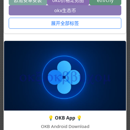
欧易安卓安装
okb价格走势图
eth/cny
okx生态币
展开全部标签
💡 OKB App 💡
OKB Android Download