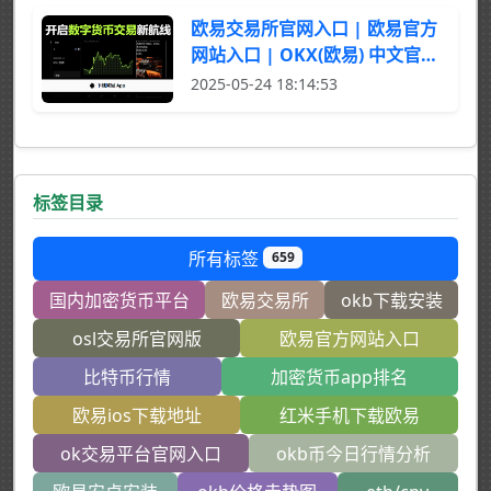
欧易交易所官网入口 | 欧易官方
网站入口 | OKX(欧易) 中文官网
入口
2025-05-24 18:14:53
标签目录
所有标签
659
国内加密货币平台
欧易交易所
okb下载安装
osl交易所官网版
欧易官方网站入口
比特币行情
加密货币app排名
欧易ios下载地址
红米手机下载欧易
ok交易平台官网入口
okb币今日行情分析