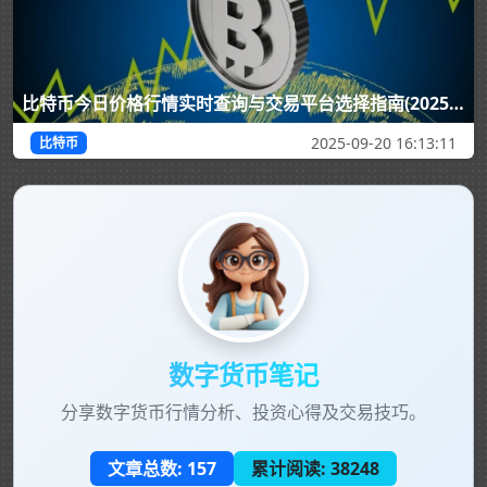
比特币今日价格行情实时查询与交易平台选择指南(2025) - 安全投资全攻略
2025-09-20 16:13:11
比特币
数字货币笔记
分享数字货币行情分析、投资心得及交易技巧。
文章总数:
157
累计阅读:
38248