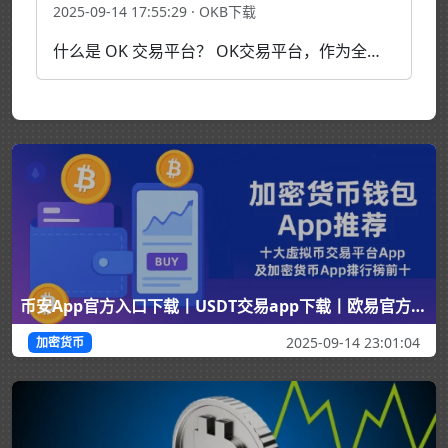
2025-09-14 17:55:29 · OKB下载
什么是 OK 交易平台？ OK交易平台，作为全球知名的数字资产交易所，为投资者提供稳定、便捷、安全的交易环境。无论您是新手还是专业交易者，都可以通过OK交易平台完成注册、登录、充值、交易、提现等全流程操作。 通过OK交易平台官网入口访问，用户可以直接进入官方主页，查看…
币安App官方入口下载丨USDT交易app下载丨欧易官方下载指南
2025-09-14 23:01:04
加密货币