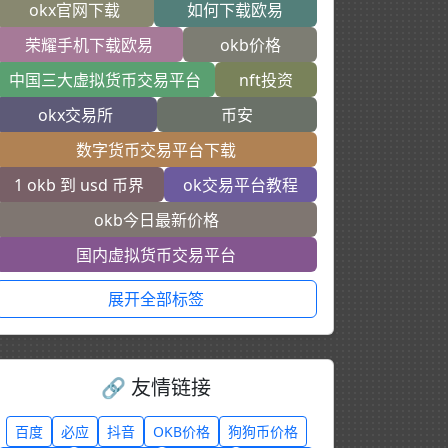
okx官网下载
如何下载欧易
荣耀手机下载欧易
okb价格
中国三大虚拟货币交易平台
nft投资
okx交易所
币安
数字货币交易平台下载
1 okb 到 usd 币界
ok交易平台教程
okb今日最新价格
国内虚拟货币交易平台
展开全部标签
🔗 友情链接
百度
必应
抖音
OKB价格
狗狗币价格