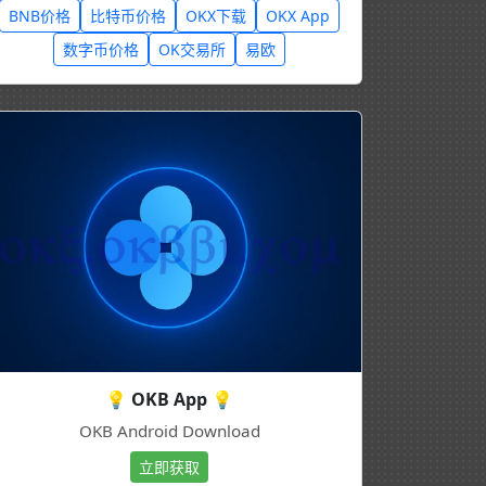
BNB价格
比特币价格
OKX下载
OKX App
数字币价格
OK交易所
易欧
💡 OKB App 💡
OKB Android Download
立即获取