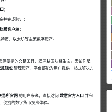
口
；
邮箱并完成验证；
脑版客户端
；
比特币、以太坊等主流数字资产。
提供便捷的交易工具，还深耕区块链生态。无论你是
欧意钱包
管理资产，平台都能为用户提供一站式解决方
交易所官网
的用户来说，直接访问
欧意官方入口
并完
、便捷的数字货币投资体验。