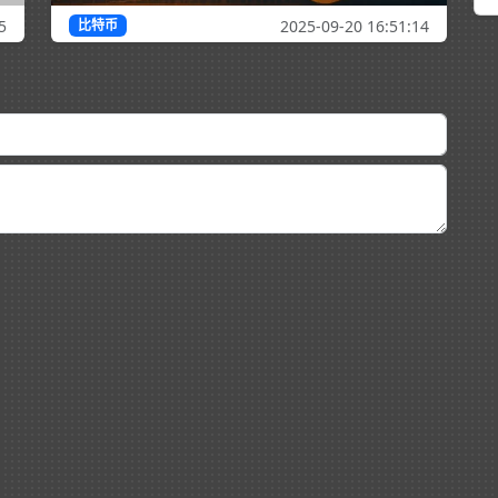
5
2025-09-20 16:51:14
比特币