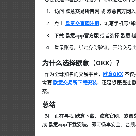
访问
欧意交易所官网
或
欧意官方网入
点击
欧意交官网注册
，填写手机号/
下载
欧意app官方版
或者选择
欧意电
登录账号，绑定身份验证，开始交易
为什么选择欧意（OKX）？
作为全球知名的交易平台，
欧意OKX
不仅
需要
欧意交易所下载安装
，还是想要通过
案。
总结
对于正在寻找
欧意下载
、
欧意官网
、
欧意
成
欧意app下载安装
，即可畅享安全、合规