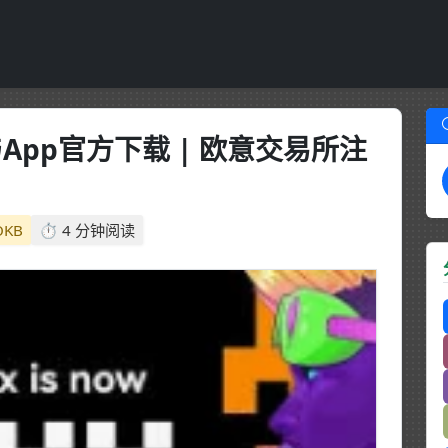
App官方下载 | 欧意交易所注
OKB
⏱️ 4 分钟阅读