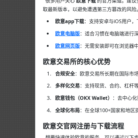
很多用户关心
欧意下载
的官方渠道。建议
取最新版本，以避免遭遇第三方篡改的风险
欧意app下载
：支持安卓与iOS用户
欧意电脑版
：适合习惯在电脑端进行
欧意网页版
：无需安装即可在浏览器
欧意交易所的核心优势
合规安全
：欧意交易所长期在国际市
多样化交易
：支持现货、合约、杠杆
欧意钱包（OKX Wallet）
：去中心化
全球化布局
：在全球100+国家和地
欧意交官网注册与下载流程
想要快速体验欧意的服务，可以通过以下