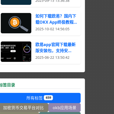
2025-09-15 15:36:38
如何下载欧易？国内下
载OKX App终极教程
（安卓苹果）| 欧易中
2025-10-02 14:56:05
文版官方指南
欧易app官网下载最新
版安装包，支持安
卓/iOS系统，立即获取
2025-06-22 13:50:42
欧易交易所官方APP，
安全、快速、稳定畅享
数字资产交易。
标签目录
所有标签
659
加密货币交易平台对比
okb应用场景