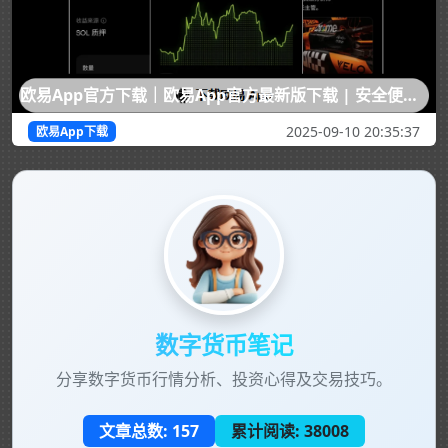
欧易App官方下载｜欧易App官方最新版下载 | 安全便捷的数字资产欧易App下载入口
2025-09-10 20:35:37
欧易App下载
数字货币笔记
分享数字货币行情分析、投资心得及交易技巧。
文章总数:
157
累计阅读:
38008