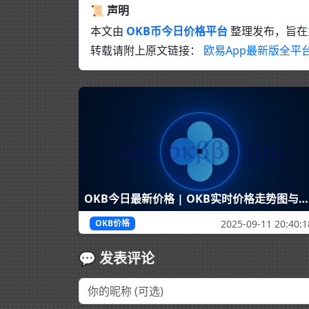
📜 声明
本文由
OKB币今日价格平台
整理发布，旨在
转载请附上原文链接：
欧易App最新版全
OKB今日最新价格 | OKB实时价格走势图与行情分析
2025-09-11 20:40:1
OKB价格
💬 发表评论