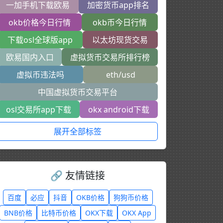
一加手机下载欧易
加密货币app排名
okb价格今日行情
okb币今日行情
下载osl全球版app
以太坊现货交易
欧易国内入口
虚拟货币交易所排行榜
虚拟币违法吗
eth/usd
中国虚拟货币交易平台
osl交易所app下载
okx android下载
展开全部标签
🔗 友情链接
百度
必应
抖音
OKB价格
狗狗币价格
BNB价格
比特币价格
OKX下载
OKX App