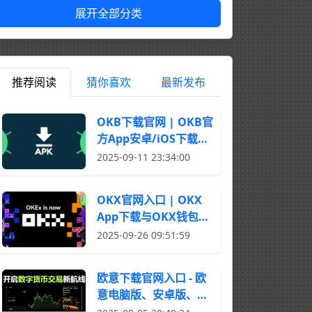
展开全部分类
推荐阅读
猜你喜欢
最新发布
OKB下载官网 | OKB官
方App安卓/iOS下载安
装及注册指南
2025-09-11 23:34:00
OKX官网入口 | OKX
App下载与OKX钱包
（OKX Wallet）使用指
2025-09-26 09:51:59
南
欧意下载官网入口 - 欧
意电脑版、安卓版、苹
果版官方下载与详细安