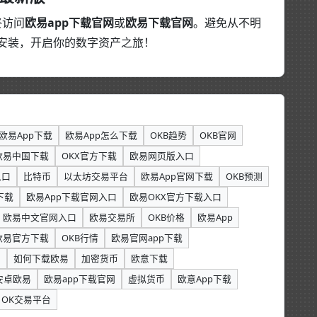
终访问
欧易app下载官网
或
欧易下载官网
。避免从不明
安装，开启你的数字资产之旅！
欧易App下载
欧易App怎么下载
OKB趋势
OKB官网
欧易中国下载
OKX官方下载
欧易网页版入口
入口
比特币
以太坊交易平台
欧易App官网下载
OKB预测
下载
欧易App下载官网入口
欧易OKX官方下载入口
欧易中文官网入口
欧易交易所
OKB价格
欧易App
欧易官方下载
OKB行情
欧易官网app下载
台
如何下载欧易
加密货币
欧意下载
安卓欧易
欧易app下载官网
虚拟货币
欧意App下载
OK交易平台