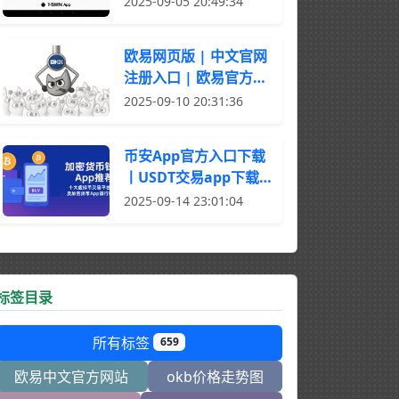
2025-09-05 20:49:34
装教程
欧易网页版 | 中文官网
注册入口 | 欧易官方网
站入口 - OKX
2025-09-10 20:31:36
币安App官方入口下载
丨USDT交易app下载丨
欧易官方下载指南
2025-09-14 23:01:04
标签目录
所有标签
659
欧易中文官方网站
okb价格走势图