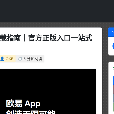
下载指南｜官方正版入口一站式
👤 OKB
⏱️ 6 分钟阅读