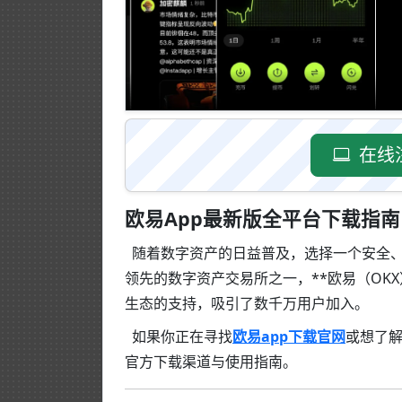
在线
欧易App最新版全平台下载指
随着数字资产的日益普及，选择一个安全
领先的数字资产交易所之一，**欧易（OKX
生态的支持，吸引了数千万用户加入。
如果你正在寻找
欧易app下载官网
或想了
官方下载渠道与使用指南。