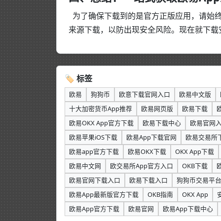
为了确保下载到的是官方正版应用，请始
来源下载，以防出现安全风险。现在就下载
🏷 标签
欧易
狗狗币
欧意下载官网入口
欧易中文版
十大加密货币App推荐
欧易网页版
欧易下载
欧易OKX App官方下载
欧易下载中心
欧易官网
欧易苹果iOS下载
欧易App下载官网
欧易交易所
欧易app官方下载
欧易OKX下载
OKX App下载
欧易中文网
欧交易所App官方入口
OKB下载
欧易官网下载入口
欧易下载入口
狗狗币交易平
欧易App最新版官方下载
OKB指南
OKX App
欧易App官方下载
欧易官网
欧易App下载中心