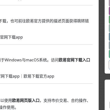
X”进行下载，也可前往欧易官方提供的描述页面获得跳转链
官网下载app
indows与macOS系统。访问
欧易官网下载入口
下载app｜欧易下载官方app
可以使用
欧易网页版入口
，支持市价交易、合约操作、
操作使用。