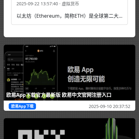
2025-09-22 13:57:40 · 虚拟货币
以太坊（Ethereum，简称ETH）是全球第二大加密货币，凭借其智能合约功能和广泛的应用场景，受到投资者和开发者的高度关注。了解以太坊价格实时行情对于交易者、投资者以及加密货币爱好者而言至关重要。本文将为您提供ETH的最新价格、实时走势图、历史数据分析以及未来趋势预测。 …
欧易App下载官方最新版 欧易中文官网注册入口
2025-09-10 20:37:52
欧易App下载