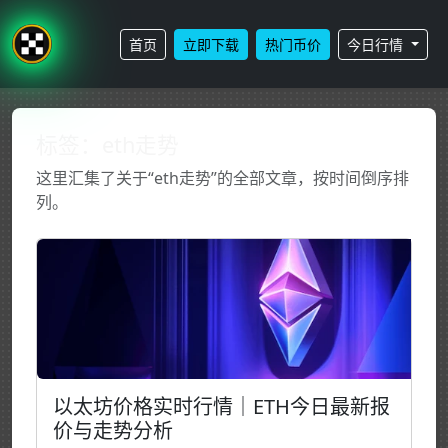
首页
立即下载
热门币价
今日行情
标签：eth走势
这里汇集了关于“eth走势”的全部文章，按时间倒序排
列。
以太坊价格实时行情｜ETH今日最新报
价与走势分析