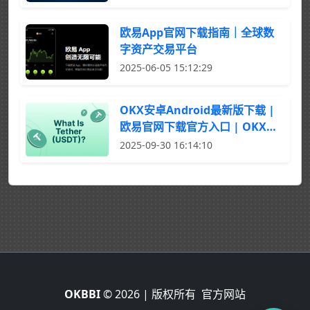
欧易App官网下载指南｜全球数
字资产交易平台
2025-06-05 15:12:29
OKX安卓Android最新版下载 |
欧易官网下载官方入口 | OKX
App
2025-09-30 16:14:10
OKBBI
© 2026 | 版权所有
官方网站