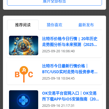
展开全部标签
推荐阅读
猜你喜欢
最新发布
比特币价格今日行情 | 20年历史
走势图分析与未来预测（2025最
新）
2025-09-20 16:06:40
比特币今日最新行情价格｜
BTC/USD实时走势与投资参考
（2025）
2025-09-18 10:04:45
OK交易平台官网入口｜OK交易
所下载APP与iOS安装指南（2025
最新版）
2025-09-16 21:17:31