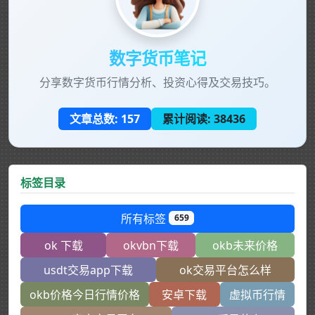
数字货币笔记
分享数字货币行情分析、投资心得及交易技巧。
文章总数:
157
累计阅读:
38436
标签目录
所有标签
659
ok 下载
okvbn下载
okb未来价格
usdt交易app下载
ok交易平台怎么样
okb价格今日行情价格
安卓下载
虚拟币行情