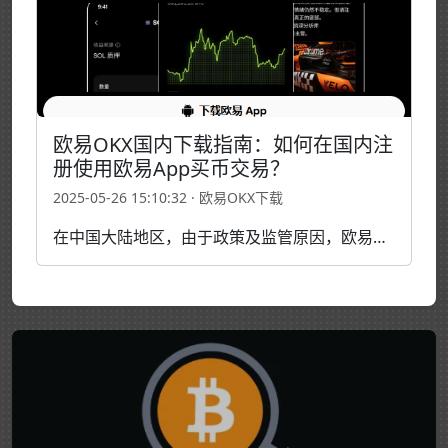
欧易OKX国内下载指南：如何在国内注
册使用欧易App买币交易？
2025-05-26 15:10:32 · 欧易OKX下载
在中国大陆地区，由于政策及监管原因，欧易（OKX）官网及App商店可能存在访问受限或下载限制，但仍有不少用户通过正规且可行的方式使用欧易进行虚拟货币管理。以下是详细的国内使用与下载指南，适合个人参考或写作文章发布。 🇨🇳 国内如何使用欧易（OKX）？ ✅ 1. 使…