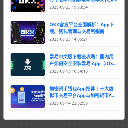
南
2025-09-23 19:53:34
OKX官方平台全面解析：App下
载、钱包管理与交易所指南
2025-09-25 14:05:21
欧易中文版下载全攻略：国内用
户如何安全安装欧易 App（iOS /
安卓）
2025-09-15 16:54:10
加密货币钱包App推荐 | 十大虚
拟币交易平台App与加密货币App
排行榜前十名
2025-09-14 22:52:59