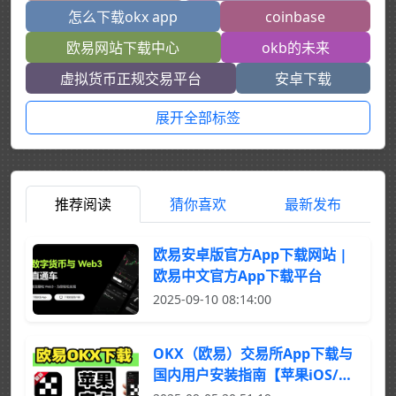
怎么下载okx app
coinbase
欧易网站下载中心
okb的未来
虚拟货币正规交易平台
安卓下载
展开全部标签
推荐阅读
猜你喜欢
最新发布
欧易安卓版官方App下载网站 |
欧易中文官方App下载平台
2025-09-10 08:14:00
OKX（欧易）交易所App下载与
国内用户安装指南【苹果iOS/安