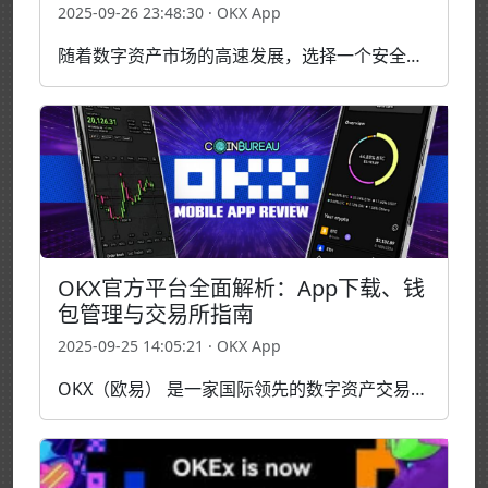
2025-09-26 23:48:30 · OKX App
随着数字资产市场的高速发展，选择一个安全、功能完善的交易平台显得尤为重要。OKX官网作为全球知名的数字货币交易平台，为用户提供完整的交易生态：从OKX下载到OKX钱包管理，从网页版操作到API接口对接，一站式满足交易与资产管理需求。 OKX官网入口与网页版操作 访问O…
OKX官方平台全面解析：App下载、钱
包管理与交易所指南
2025-09-25 14:05:21 · OKX App
OKX（欧易） 是一家国际领先的数字资产交易平台，总部设在全球金融中心，用户覆盖 100 多个国家和地区。平台支持主流数字货币如比特币、以太坊的现货及衍生品交易，同时拓展至 DeFi、NFT 和链游等 Web3 应用场景。通过 OKX App 和官方钱包（OKX Wallet），…