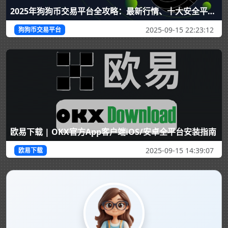
2025年狗狗币交易平台全攻略：最新行情、十大安全平台推荐与购买指南
2025-09-15 22:23:12
狗狗币交易平台
欧易下载 | OKX官方App客户端iOS/安卓全平台安装指南
2025-09-15 14:39:07
欧易下载