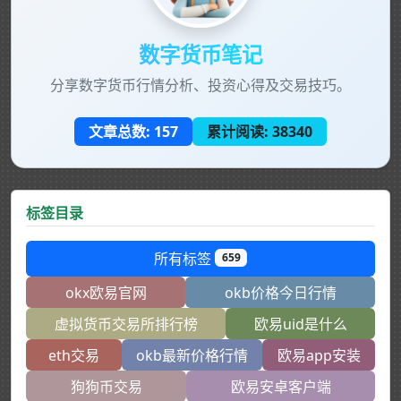
数字货币笔记
分享数字货币行情分析、投资心得及交易技巧。
文章总数:
157
累计阅读:
38340
标签目录
所有标签
659
okx欧易官网
okb价格今日行情
虚拟货币交易所排行榜
欧易uid是什么
eth交易
okb最新价格行情
欧易app安装
狗狗币交易
欧易安卓客户端