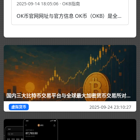
2025-09-14 18:05:06 · OKB指南
OK币官网网址与官方信息 OK币（OKB）是全球知名数字资产交易平台OK交易所发行的生态代币。要获取最权威的OK币信息，访问OK币官网网址是首选途径。 官网提供的服务包括： 实时查看OK币价格与市场行情 下载官方钱包及APP …
国内三大比特币交易平台与全球最大加密货币交易所对比（2025年交易额分析）
2025-09-24 23:10:27
虚拟货币