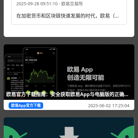
2025-09-28 09:51:10 · 欧易交易所
在加密货币和区块链快速发展的时代，欧易（OKX） 已成为许多投资者和用户关注的焦点。那么，欧易是什么？它到底是一家什么样的公司和平台？本文将从多个角度为您详细解答。 欧易是什么 欧易（OKX，原名 OKEx）是一家全球领先的数字资产服务平台，致力于为用户提供加密货币交…
欧易官方下载指南：安全获取欧易App与电脑版的正确方式
2025-06-02 17:25:04
欧易App官方下载