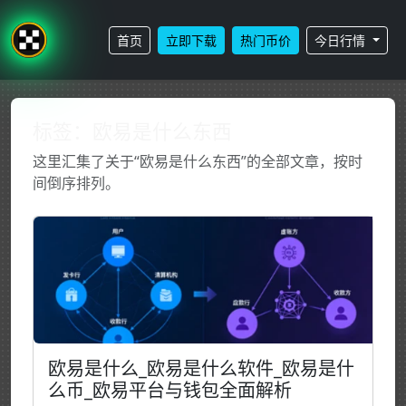
首页
立即下载
热门币价
今日行情
标签：欧易是什么东西
这里汇集了关于“欧易是什么东西”的全部文章，按时
间倒序排列。
欧易是什么_欧易是什么软件_欧易是什
么币_欧易平台与钱包全面解析