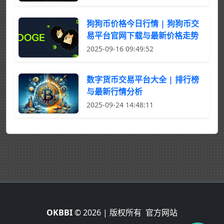
狗狗币价格今日行情 | 狗狗币交
易平台官网下载与最新价格走势
2025-09-16 09:49:52
数字货币交易平台大全 | 排行榜
与最新行情分析
2025-09-24 14:48:11
OKBBI
© 2026 | 版权所有
官方网站