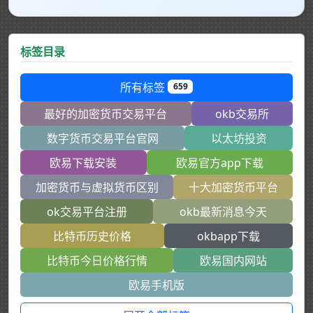
标签目录
所有标签
659
最好的加密货币交易平台
okb交易所
数字货币交易平台官网
以太坊投资
欧易下载安装
欧易官方app下载
加密货币与虚拟货币区别
十大加密货币平台
ok交易平台注册
okb最新消息今天
比特币历史价格
okbapp下载
比特币今日价格行情
欧易国内网站
欧易手机版