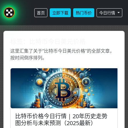
首页
立即下载
热门币价
今日行情
标签：比特币今日美元价格
这里汇集了关于“比特币今日美元价格”的全部文章，
按时间倒序排列。
比特币价格今日行情 | 20年历史走势
图分析与未来预测（2025最新）