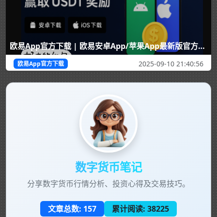
欧易App官方下载 | 欧易安卓App/苹果App最新版官方下载平台 | 欧易App下载中心
2025-09-10 21:40:56
欧易App官方下载
数字货币笔记
分享数字货币行情分析、投资心得及交易技巧。
文章总数:
157
累计阅读:
38225