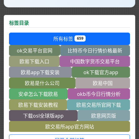
标签目录
所有标签
659
ok交易平台官网
比特币今日行情价格最新
欧易下载入口
中国数字货币交易平台
欧易app下载安装
ok下载官方app
欧易是什么公司
欧易中国
安卓怎么下载欧易
okb币今日行情分析
欧易下载安装教程
欧易交易所官网下载
下载osl全球版app
欧意网页版
欧交易所app官方网站