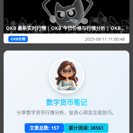
OKB 最新实时行情 | OKB 今日价格与行情分析 | OKB币价格行情分析走势 OKB下载
2025-09-11 11:00:48
OKB价格
数字货币笔记
分享数字货币行情分析、投资心得及交易技巧。
文章总数:
157
累计阅读:
38561