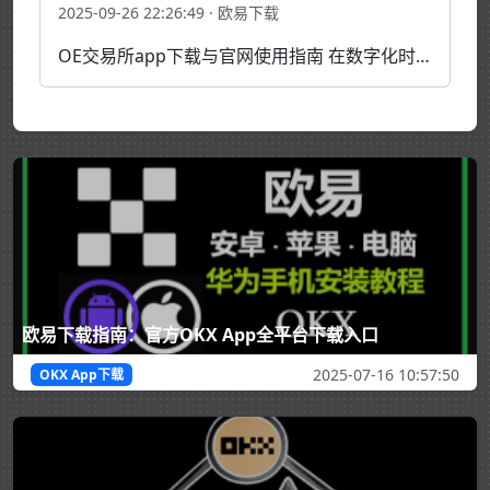
2025-09-26 22:26:49 · 欧易下载
OE交易所app下载与官网使用指南 在数字化时代，越来越多用户开始寻找安全、便捷的线上工具。作为业内颇受关注的应用平台，OE交易所为用户提供了丰富的功能与简洁的操作体验。如果你正在查找 OE交易所官网 或想了解 OE交易所app官方下载 的方法，本篇内容将为你提供一份详细指…
欧易下载指南：官方OKX App全平台下载入口
2025-07-16 10:57:50
OKX App下载