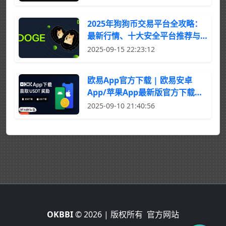
2025年狗狗币交易平台全攻略：
最新行情、十大安全平台推荐与
购买指南
2025-09-15 22:23:12
欧易App官方下载 | 欧易安卓
App/苹果App最新版官方下载平
台 | 欧易App下载中心
2025-09-10 21:40:56
OKBBI
© 2026 | 版权所有
官方网站