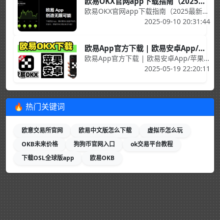
欧易OKX官网app下载指南（2025最新）｜官方正版下载欧易官网入口合集
欧易OKX官网app下载指南（2025最新）｜官方正版下载入口合集 随着全球数字资产投资浪潮的崛起，寻找一个稳定、…
2025-09-10 20:31:44
欧易App官方下载 | 欧易安卓App/苹果App最新版官方下载平台 | 欧易App下载中心
欧易App官方下载 | 欧易安卓App/苹果App最新版官方下载平台 | 欧易App下载中心 随着数字资产市场的不…
2025-05-19 22:20:11
🔥 热门关键词
欧意交易所官网
欧易中文版怎么下载
虚拟币怎么玩
OKB未来价格
狗狗币官网入口
ok交易平台教程
下载OSL全球版app
欧易OKB