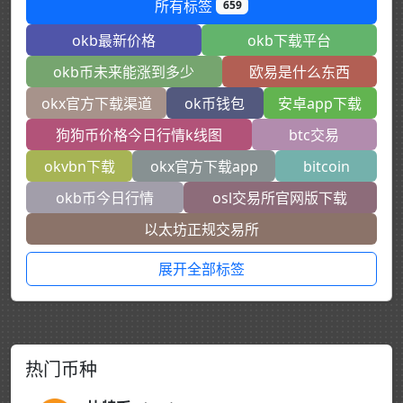
所有标签
659
okb最新价格
okb下载平台
okb币未来能涨到多少
欧易是什么东西
okx官方下载渠道
ok币钱包
安卓app下载
狗狗币价格今日行情k线图
btc交易
okvbn下载
okx官方下载app
bitcoin
okb币今日行情
osl交易所官网版下载
以太坊正规交易所
展开全部标签
热门币种