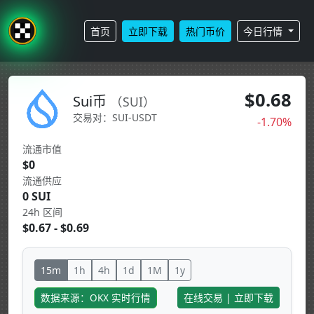
首页
立即下载
热门币价
今日行情
$0.68
Sui币
（SUI）
交易对：
SUI-USDT
-1.70%
流通市值
$0
流通供应
0 SUI
24h 区间
$0.67 - $0.69
15m
1h
4h
1d
1M
1y
数据来源：OKX 实时行情
在线交易 | 立即下载