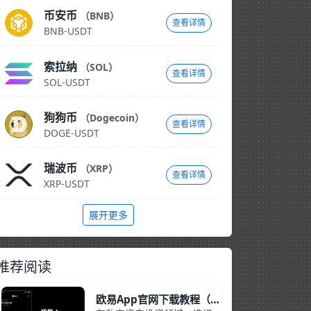
币安币
（BNB）
查看详情
BNB-USDT
索拉纳
（SOL）
查看详情
SOL-USDT
狗狗币
（Dogecoin）
查看详情
DOGE-USDT
瑞波币
（XRP）
查看详情
XRP-USDT
展开更多
推荐阅读
欧易App官网下载教程（含电脑版下载地址）：快速、安全、官方认证