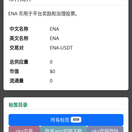
ENA 币用于平台奖励和治理投票。
中文名称
ENA
英文名称
ENA
交易对
ENA-USDT
总供应量
0
市值
$0
流通量
0
标签目录
所有标签
659
okx交易
欧易app官网下载
okx官网登陆