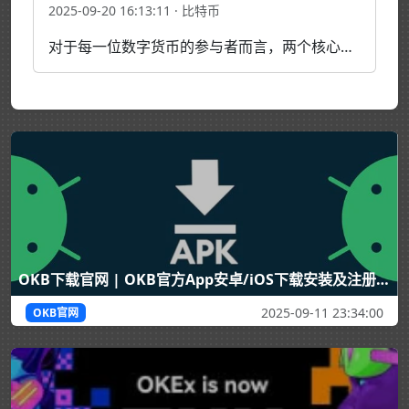
2025-09-20 16:13:11 · 比特币
对于每一位数字货币的参与者而言，两个核心问题始终萦绕心头：比特币今日价格行情如何？以及，我该在哪个比特币交易平台上进行操作？本文将作为您的终极指南，不仅教您如何实时查询和分析行情，更将深入剖析如何选择并安全使用交易平台。 第一部分：深度解析——比特币…
OKB下载官网 | OKB官方App安卓/iOS下载安装及注册指南
2025-09-11 23:34:00
OKB官网