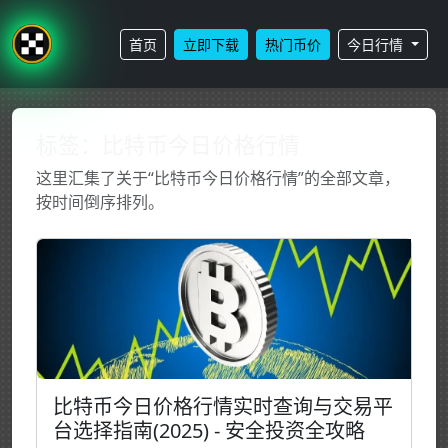
首页
立即下载
热门币价
今日行情
标签：比特币今日价格行情
这里汇集了关于“比特币今日价格行情”的全部文章，
按时间倒序排列。
比特币今日价格行情实时查询与交易平
台选择指南(2025) - 安全投资全攻略