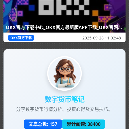
OKX官方下载中心_OKX官方最新版APP下载_OKX官网电脑版安装教程
2025-09-28 11:02:48
OKX官方下载
数字货币笔记
分享数字货币行情分析、投资心得及交易技巧。
文章总数:
157
累计阅读:
38400