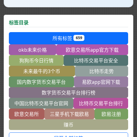
标签目录
所有标签
659
okb未来价格
欧意交易所app官方下载
狗狗币今日行情
比特币交易平台安全
未来最牛的3个币
比特币走势
国内数字货币交易平台
易欧app官网下载
数字货币交易平台排行榜
中国比特币交易平台官网
比特币交易平台排行
欧意交易所
三星手机下载欧易
欧易注册
赚币