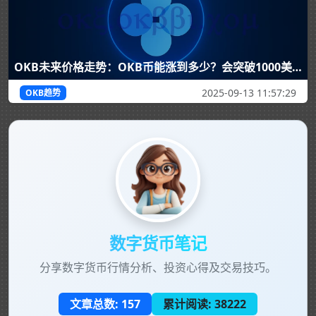
OKB未来价格走势：OKB币能涨到多少？会突破1000美元吗？
2025-09-13 11:57:29
OKB趋势
数字货币笔记
分享数字货币行情分析、投资心得及交易技巧。
文章总数:
157
累计阅读:
38222