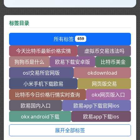
标签目录
所有标签
659
今天比特币最新价格实情
虚拟币交易违法吗
狗狗币是什么
欧易下载安卓版
比特币美金
osl交易所官网版
okdownload
小米手机下载欧易
网页版交易
比特币今日价格行情实时查询
okx网页版入口
欧易国内入口
欧易app下载官网ios
okx android下载
欧易app下载ios
展开全部标签