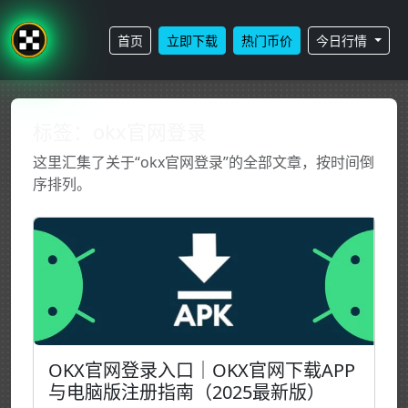
首页
立即下载
热门币价
今日行情
标签：okx官网登录
这里汇集了关于“okx官网登录”的全部文章，按时间倒
序排列。
OKX官网登录入口｜OKX官网下载APP
与电脑版注册指南（2025最新版）