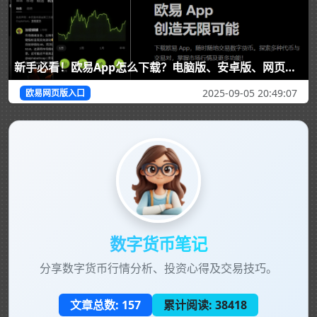
新手必看！欧易App怎么下载？电脑版、安卓版、网页版入口全在这里
2025-09-05 20:49:07
欧易网页版入口
数字货币笔记
分享数字货币行情分析、投资心得及交易技巧。
文章总数:
157
累计阅读:
38418