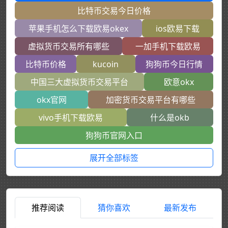
比特币交易今日价格
苹果手机怎么下载欧易okex
ios欧易下载
虚拟货币交易所有哪些
一加手机下载欧易
比特币价格
kucoin
狗狗币今日行情
中国三大虚拟货币交易平台
欧意okx
okx官网
加密货币交易平台有哪些
vivo手机下载欧易
什么是okb
狗狗币官网入口
展开全部标签
推荐阅读
猜你喜欢
最新发布