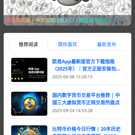
欧易网页版 | 中文官网注册入口 | 欧易官方网站入口 - OKX
推荐阅读
猜你喜欢
最新发布
欧易App最新版官方下载指南
（2025年）｜官方正版安装包获
取入口
2025-06-08 15:20:15
国内数字货币交易平台推荐 | 中
国三大虚拟货币正规交易所盘点
2025-09-24 14:53:28
比特币价格今日行情 | 20年历史