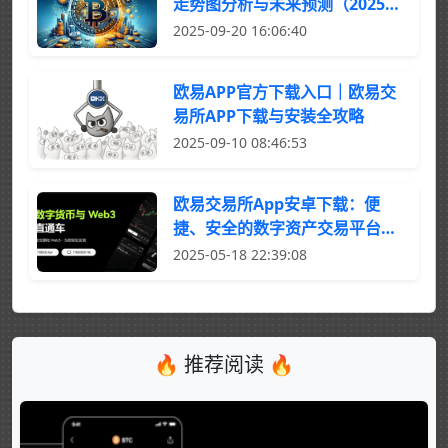
走势图分析与未来预测（2025最
新）
2025-09-20 16:06:40
欧易APP官方下载入口｜欧易交
易所APP下载与安装全攻略
2025-09-10 08:46:53
欧易交易所App安卓下载：便
捷、安全的数字资产交易平台
2025
2025-05-18 22:39:08
🔥 推荐阅读 🔥