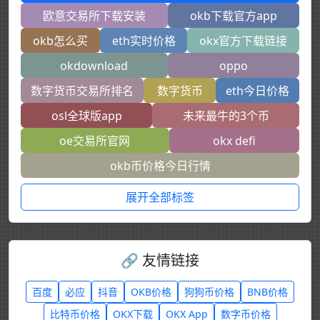
欧意交易所下载安装
okb下载官方app
okb怎么买
eth实时价格
okx官方下载链接
okdownload
oppo
数字货币交易所排名
数字货币
eth今日价格
osl全球版app
未来最牛的3个币
oe交易所官网
okx defi
okb币价格今日行情
展开全部标签
🔗 友情链接
百度
必应
抖音
OKB价格
狗狗币价格
BNB价格
比特币价格
OKX下载
OKX App
数字币价格