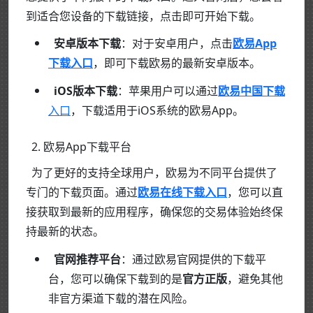
到适合您设备的下载链接，点击即可开始下载。
安卓版本下载
：对于安卓用户，点击
欧易App
下载入口
，即可下载欧易的最新安卓版本。
iOS版本下载
：苹果用户可以通过
欧易中国下载
入口
，下载适用于iOS系统的欧易App。
2. 欧易App下载平台
为了更好的支持全球用户，欧易为不同平台提供了
专门的下载页面。通过
欧易在线下载入口
，您可以直
接获取到最新的应用程序，确保您的交易体验始终保
持最新的状态。
官网推荐平台
：通过欧易官网提供的下载平
台，您可以确保下载到的是
官方正版
，避免其他
非官方渠道下载的潜在风险。