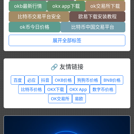
okb最新行情
okx app下载
ok交易所下载
比特币交易平台安全
欧易下载安装教程
ok币今日价格
比特币中国交易平台
展开全部标签
🔗 友情链接
百度
必应
抖音
OKB价格
狗狗币价格
BNB价格
比特币价格
OKX下载
OKX App
数字币价格
OK交易所
易欧