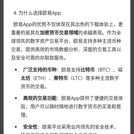
4. 为什么选择欧易App
欧易App的优势不仅体现在其出色的下载体验上，更
重要的是其在
加密货币交易领域
的卓越表现。作为全
球领先的数字资产交易平台，欧易支持多种主流币种
交易，提供高效的市场数据分析、深度的交易工具以
及安全可靠的存取款服务。
广泛支持的币种
：欧易支持
比特币
（BTC）、
以
太坊
（ETH）、
莱特币
（LTC）等多种主流数字
货币的交易。
高效的交易功能
：欧易App提供了便捷的交易体
验，用户可以随时随地进行数字货币的买卖和管
理。
安全性
：欧易平台采用业内领先的安全技术，