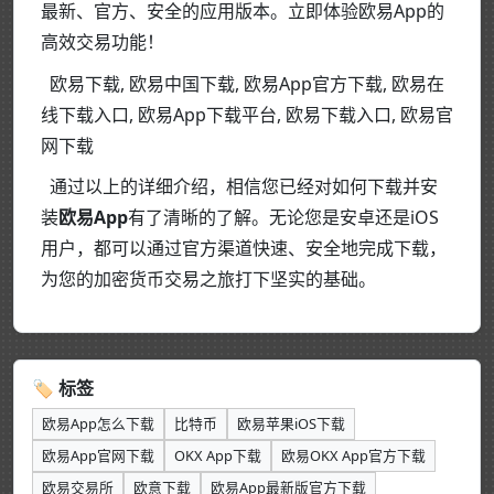
最新、官方、安全的应用版本。立即体验欧易App的
高效交易功能！
欧易下载, 欧易中国下载, 欧易App官方下载, 欧易在
线下载入口, 欧易App下载平台, 欧易下载入口, 欧易官
网下载
通过以上的详细介绍，相信您已经对如何下载并安
装
欧易App
有了清晰的了解。无论您是安卓还是iOS
用户，都可以通过官方渠道快速、安全地完成下载，
为您的加密货币交易之旅打下坚实的基础。
🏷 标签
欧易App怎么下载
比特币
欧易苹果iOS下载
欧易App官网下载
OKX App下载
欧易OKX App官方下载
欧易交易所
欧意下载
欧易App最新版官方下载