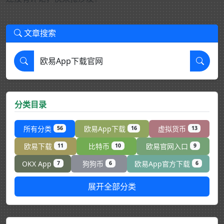
文章搜索
分类目录
所有分类
欧易App下载
虚拟货币
56
16
13
欧易下载
比特币
欧易官网入口
11
10
9
OKX App
狗狗币
欧易App官方下载
7
6
6
展开全部分类