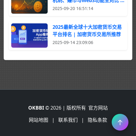
机制、赚币与Web3功能全对比 |
比特币平台进阶指南
2025-09-20 16:51:14
2025最新全球十大加密货币交易
平台排名 | 加密货币交易所推荐
2025-09-14 23:09:06
OKBBI
© 2026 | 版权所有
官方网站
网站地图
|
联系我们
|
隐私条款
↑