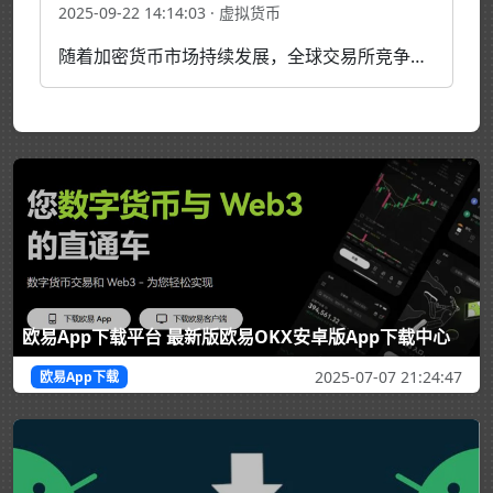
2025-09-22 14:14:03 · 虚拟货币
随着加密货币市场持续发展，全球交易所竞争日益激烈。对于投资者而言，选择一个安全、稳定、功能丰富的交易平台至关重要。本文将为您带来 2025币圈全球十大交易所排名，并提供详细的 虚拟货币交易平台排行榜分析，帮助投资者从新手到资深用户全面了解各大交易所。 一、排名依据与评价…
欧易App下载平台 最新版欧易OKX安卓版App下载中心
2025-07-07 21:24:47
欧易App下载