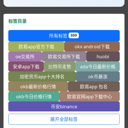
标签目录
所有标签
659
欧易app官方下载
okx android下载
oe交易所
欧易交易所下载
huobi
安卓app下载
比特币走势
ada今日最新价格
加密货币app十大排名
ok币暴涨
okb最新价格行情
欧易app 包名
okb今日价格行情
欧易官网app下载中心
币安binance
展开全部标签