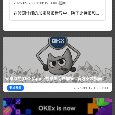
2025-09-20 18:00:35 · OKB指南
在波澜壮阔的加密货币世界中，除了比特币和以太坊等主流资产，由顶级交易所发行的平台币已成为不可或缺的投资组合部分。而OKB，作为全球领先交易平台OKX（欧易）的生态核心，不仅是其生态内的“通行证”，更是一种创新的价值捕获工具。本文将为您全方位深度解析什么是O…
安卓欧易(OKX)App下载常见问题解答 - 官方安装指南
2025-09-12 10:30:09
安卓欧易