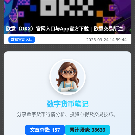
欧意（OKX）官网入口与App官方下载 | 欧意交易所注册指南
2025-09-24 14:59:44
欧易官网入口
数字货币笔记
分享数字货币行情分析、投资心得及交易技巧。
文章总数:
157
累计阅读:
38636