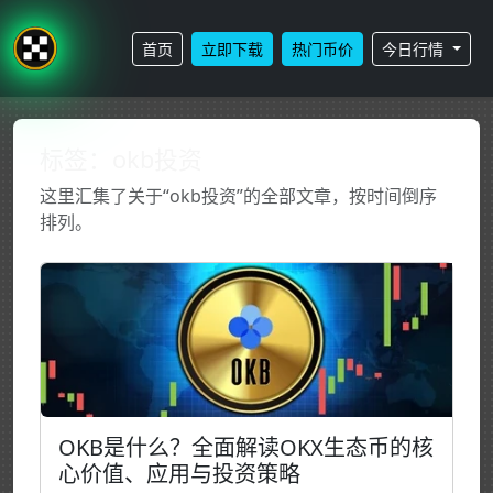
首页
立即下载
热门币价
今日行情
标签：okb投资
这里汇集了关于“okb投资”的全部文章，按时间倒序
排列。
OKB是什么？全面解读OKX生态币的核
心价值、应用与投资策略