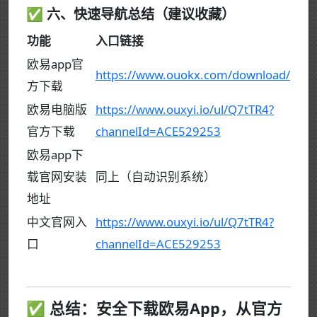
✅ 六、快速导航总结（建议收藏）
功能
入口链接
欧易app官
https://www.ouokx.com/download/
方下载
欧易电脑版
https://www.ouxyi.io/ul/Q7tTR4?
官方下载
channelId=ACE529253
欧易app下
载官网安装
同上（自动识别系统）
地址
中文官网入
https://www.ouxyi.io/ul/Q7tTR4?
口
channelId=ACE529253
✅ 总结：安全下载欧易App，从官方