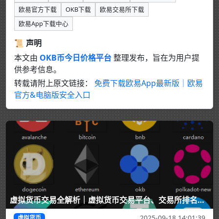
欧易官方下载
OKB下载
欧易交易所下载
欧易App下载中心
📜 声明
本文由
OKB币今日价格平台
整理发布，旨在为用户提
供参考信息。
转载请附上原文链接：
免费下载欧易App最新版｜欧易
官方&电脑版安全入口
虚拟货币交易全解析｜虚拟货币交易平台、交易所排名与法律风险解读（2025）
2025-09-18 14:01:39
虚拟货币