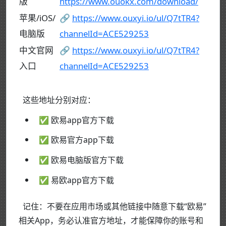
版
https://www.ouokx.com/download/
苹果/iOS/
🔗
https://www.ouxyi.io/ul/Q7tTR4?
电脑版
channelId=ACE529253
中文官网
🔗
https://www.ouxyi.io/ul/Q7tTR4?
入口
channelId=ACE529253
这些地址分别对应：
✅ 欧易app官方下载
✅ 欧易官方app下载
✅ 欧易电脑版官方下载
✅ 易欧app官方下载
记住：不要在应用市场或其他链接中随意下载“欧易”
相关App，务必认准官方地址，才能保障你的账号和