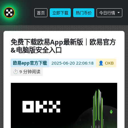
首页
立即下载
热门币价
今日行情
免费下载欧易App最新版｜欧易官方
&电脑版安全入口
欧易app官方下载
2025-06-20 22:06:18
👤 OKB
⏱️ 9 分钟阅读