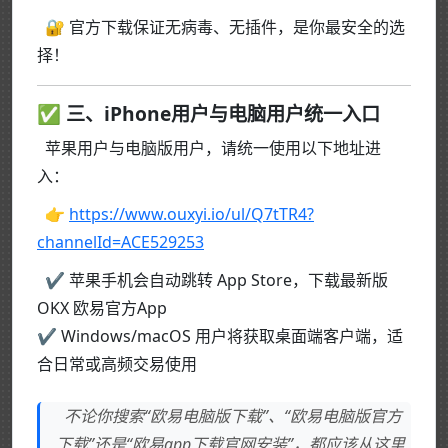
🔐 官方下载保证无病毒、无插件，是你最安全的选
择！
✅ 三、iPhone用户与电脑用户统一入口
苹果用户与电脑版用户，请统一使用以下地址进
入：
👉
https://www.ouxyi.io/ul/Q7tTR4?
channelId=ACE529253
✔ 苹果手机会自动跳转 App Store，下载最新版
OKX 欧易官方App
✔ Windows/macOS 用户将获取桌面端客户端，适
合日常或高频交易使用
不论你搜索“欧易电脑版下载”、“欧易电脑版官方
下载”还是“欧易app下载官网安装”，都应该从这里