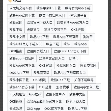
🏷 标签
以太坊交易平台
欧易苹果iOS下载
欧易官网app下载
欧易App官网下载
欧意下载官网入口
OK交易平台
欧易官网
欧易官网下载入口
欧交易所App官方入口
欧易下载
虚拟货币
狗狗币交易平台
OKB行情
欧易中文网
欧易App下载
欧易App下载官网
狗狗币
欧易OKX官方下载入口
欧意下载
欧易
欧易App
OKB指南
欧易网页版入口
欧易OKX App官方下载
欧易app下载官网
欧易中文官网入口
比特币
欧易App官方下载
OKB官网
欧易官网入口
欧易交易所
OKX App下载
欧易网页版
欧易App下载官网入口
欧易中国下载
OKB预测
欧易OKX下载
如何下载欧易
欧易app官方下载
OKB趋势
加密货币
欧易App怎么下载
十大加密货币App推荐
欧易下载中心
欧易中文版
OKB价格
欧易App最新版官方下载
欧易下载入口
安卓欧易
OKX App
OKX官方下载
欧意App下载