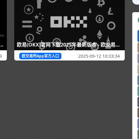
版下载 | 欧易OKX官方安卓 / iOS下载平台 | 一键下载到手机
欧易(OKX)官网下载2025年最新版本 - 欧交易所App官方入口
9
2025-09-12 10:33:34
欧交易所App官方入口