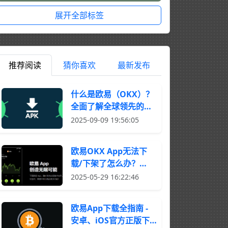
展开全部标签
推荐阅读
猜你喜欢
最新发布
什么是欧易（OKX）？
全面了解全球领先的数
字资产交易平台
2025-09-09 19:56:05
欧易OKX App无法下
载/下架了怎么办？
2025年解决办法
2025-05-29 16:22:46
欧易App下载全指南 -
安卓、iOS官方正版下