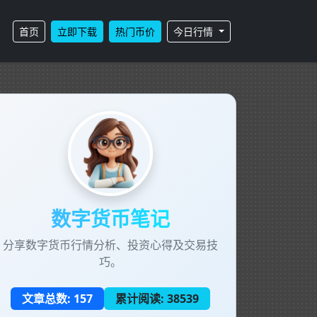
首页
立即下载
热门币价
今日行情
数字货币笔记
分享数字货币行情分析、投资心得及交易技
巧。
文章总数:
157
累计阅读:
38539