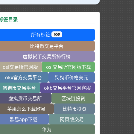
标签目录
所有标签
659
比特币交易平台
虚拟货币交易所排行榜
osl交易所官网版
osl交易所官网版下载
okx官方交易平台
狗狗币价格美元
狗狗币交易平台
okb交易平台官网客服
虚拟货币交易所
区块链投资
苹果怎么下载欧易
比特币投资
欧易app下载
网页版交易
华为