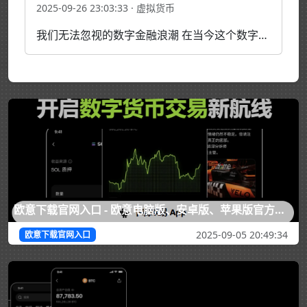
2025-09-26 23:03:33 · 虚拟货币
我们无法忽视的数字金融浪潮 在当今这个数字化时代，虚拟币（或称加密货币）已经从一个极客圈子的新奇概念，演变为全球金融市场无法忽视的一股力量。无论你是对它充满好奇的观望者，还是跃跃欲试的投资者，理解虚拟币是什么、它如何运作以及背后的机遇与风险，都显得至关重要。本文将带你深入这…
欧意下载官网入口 - 欧意电脑版、安卓版、苹果版官方下载与详细安装教程
2025-09-05 20:49:34
欧意下载官网入口