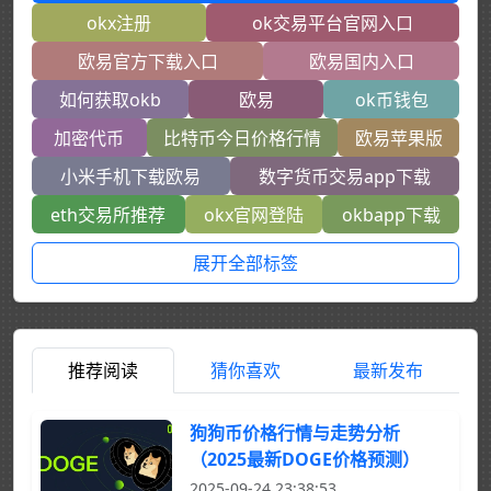
okx注册
ok交易平台官网入口
欧易官方下载入口
欧易国内入口
如何获取okb
欧易
ok币钱包
加密代币
比特币今日价格行情
欧易苹果版
小米手机下载欧易
数字货币交易app下载
eth交易所推荐
okx官网登陆
okbapp下载
展开全部标签
推荐阅读
猜你喜欢
最新发布
狗狗币价格行情与走势分析
（2025最新DOGE价格预测）
2025-09-24 23:38:53