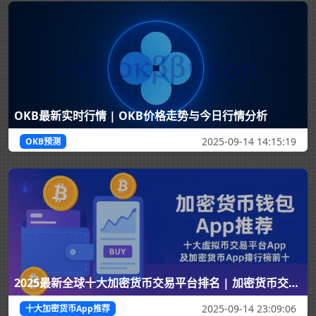
OKB最新实时行情 | OKB价格走势与今日行情分析
2025-09-14 14:15:19
OKB预测
2025最新全球十大加密货币交易平台排名 | 加密货币交易所推荐
2025-09-14 23:09:06
十大加密货币App推荐