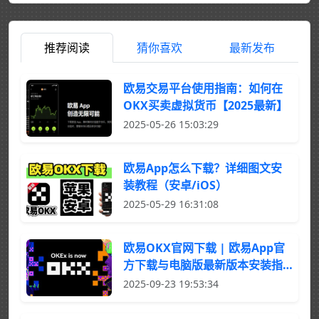
推荐阅读
猜你喜欢
最新发布
欧易交易平台使用指南：如何在
OKX买卖虚拟货币【2025最新】
2025-05-26 15:03:29
欧易App怎么下载？详细图文安
装教程（安卓/iOS）
2025-05-29 16:31:08
欧易OKX官网下载 | 欧易App官
方下载与电脑版最新版本安装指
南
2025-09-23 19:53:34