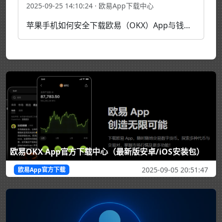
2025-09-25 14:10:24 · 欧易App下载中心
苹果手机如何安全下载欧易（OKX）App与钱包 对于使用苹果手机的用户来说，下载 欧易（OKX）App 或 欧易钱包（OKX Wallet） 时，安全性和官方来源尤为重要。本文将详细讲解 苹果手机怎么下载欧易、官方下载入口、安装步骤以及常见问题，帮助用户顺利完成安装。 …
欧易OKX App官方下载中心（最新版安卓/iOS安装包）
2025-09-05 20:51:47
欧易App官方下载