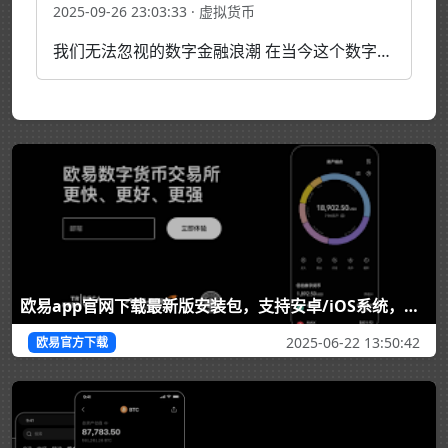
2025-09-26 23:03:33 · 虚拟货币
我们无法忽视的数字金融浪潮 在当今这个数字化时代，虚拟币（或称加密货币）已经从一个极客圈子的新奇概念，演变为全球金融市场无法忽视的一股力量。无论你是对它充满好奇的观望者，还是跃跃欲试的投资者，理解虚拟币是什么、它如何运作以及背后的机遇与风险，都显得至关重要。本文将带你深入这…
欧易app官网下载最新版安装包，支持安卓/iOS系统，立即获取欧易交易所官方APP，安全、快速、稳定畅享数字资产交易。
2025-06-22 13:50:42
欧易官方下载