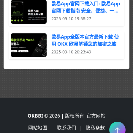
欧易App官网下载入口: 欧易App
官网下载指南 安全、便捷、一站
式操作指南
2025-09-10 19:58:27
欧易App全版本官方最新下载 使
用 OKX 欧易解锁您的加密之旅
2025-09-10 20:23:49
OKBBI
© 2026 | 版权所有
官方网站
网站地图
|
联系我们
|
隐私条款
↑