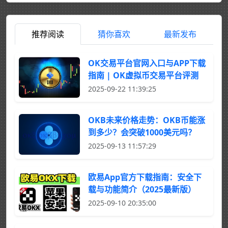
推荐阅读
猜你喜欢
最新发布
OK交易平台官网入口与APP下载
指南 | OK虚拟币交易平台评测
2025-09-22 11:39:25
OKB未来价格走势：OKB币能涨
到多少？会突破1000美元吗？
2025-09-13 11:57:29
欧易App官方下载指南：安全下
载与功能简介（2025最新版）
2025-09-10 20:35:00