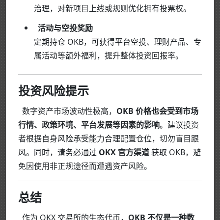
治理，对新项目上线或规则优化拥有投票权。
活动与空投奖励
定期持仓 OKB，可获得平台空投、理财产品、专
属活动等额外福利，提升整体投资回报率。
投资风险提示
数字资产市场波动性极高，
OKB 价格也会受到市场
行情、政策环境、平台发展等因素的影响
。建议投资
者根据自身风险承受能力合理配置仓位，切勿盲目跟
风。同时，请务必通过
OKX 官方渠道
获取 OKB，避
免因使用非正规途径而遭遇资产风险。
总结
作为 OKX 交易所的生态代币，
OKB 不仅是一种数