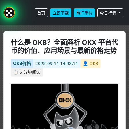
首页
立即下载
热门币价
今日行情
什么是 OKB？全面解析 OKX 平台代
币的价值、应用场景与最新价格走势
OKB价格
2025-09-11 14:48:11
👤 OKB
⏱️ 5 分钟阅读