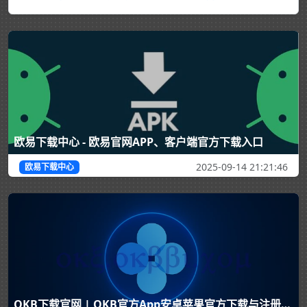
欧易下载中心 - 欧易官网APP、客户端官方下载入口
2025-09-14 21:21:46
欧易下载中心
OKB下载官网 | OKB官方App安卓苹果官方下载与注册指南