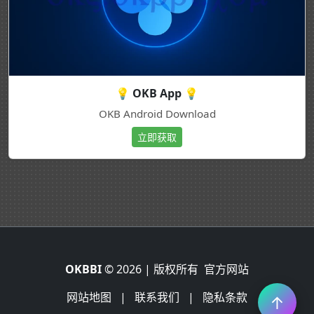
💡 OKB App 💡
OKB Android Download
立即获取
OKBBI
© 2026 | 版权所有
官方网站
网站地图
|
联系我们
|
隐私条款
↑