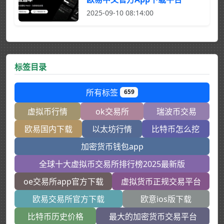
2025-09-10 08:14:00
标签目录
所有标签
659
虚拟币行情
ok交易所
瑞波币交易
欧易国内下载
以太坊行情
比特币怎么挖
加密货币钱包app
全球十大虚拟币交易所排行榜2025最新版
oe交易所app官方下载
虚拟货币正规交易平台
欧易交易所官方下载
欧意ios版下载
比特币历史价格
最大的加密货币交易平台