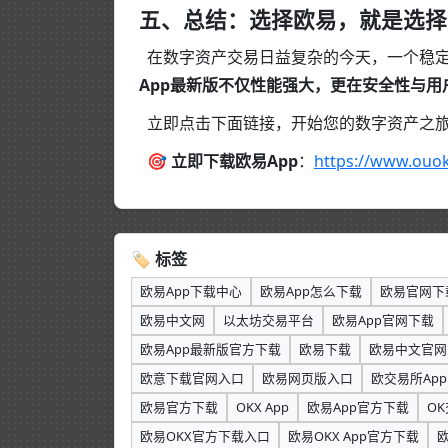
五、总结：选择欧易，就是选择
在数字资产交易日益复杂的今天，一个稳
App最新版不仅性能强大，更在安全性与用
立即点击下面链接，开始您的数字资产之
🎯
立即下载欧易App
：
https://www.ouo
🏷 标签
欧易App下载中心
欧易App怎么下载
欧易官网下
欧易中文网
以太坊交易平台
欧易App官网下载
欧易App最新版官方下载
欧易下载
欧易中文官网
欧意下载官网入口
欧易网页版入口
欧交易所Ap
欧易官方下载
OKX App
欧易App官方下载
O
欧易OKX官方下载入口
欧易OKX App官方下载