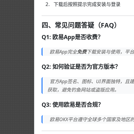
下载后按照提示完成安装与登录
四、常见问题答疑（FAQ）
Q1: 欧易App是否收费？
欧易App完全
免费
下载安装与使用，平
Q2: 如何验证是否为官方版本？
官方App签名、图标、UI界面独特，且
获取，避免钓鱼网站或盗版应用。
Q3: 使用欧易是否合规？
欧易OKX平台遵守全球多个国家及地区