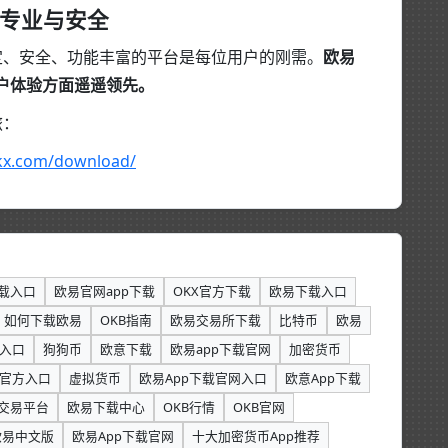
专业与安全
定、安全、功能丰富的平台是每位用户的刚需。
欧易
户体验方面遥遥领先。
旅：
kx.com/download/
载入口
欧易官网app下载
OKX官方下载
欧易下载入口
如何下载欧易
OKB指南
欧易交易所下载
比特币
欧易
入口
狗狗币
欧意下载
欧易app下载官网
加密货币
p官方入口
虚拟货币
欧易App下载官网入口
欧意App下载
K交易平台
欧易下载中心
OKB行情
OKB官网
欧易中文版
欧易App下载官网
十大加密货币App推荐