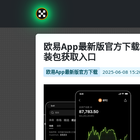
欧易App最新版官方下载
装包获取入口
欧易App最新版官方下载
2025-06-08 15:2