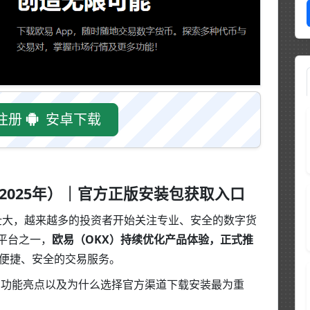
注册
安卓下载
2025年）｜官方正版安装包获取入口
壮大，越来越多的投资者开始关注专业、安全的数字货
平台之一，
欧易（OKX）
持续优化产品体验，正式推
便捷、安全的交易服务。
、功能亮点以及为什么选择官方渠道下载安装最为重