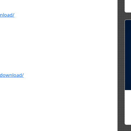
nload/
/download/