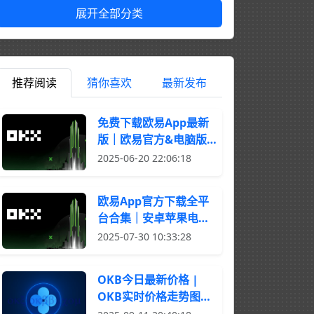
展开全部分类
推荐阅读
猜你喜欢
最新发布
免费下载欧易App最新
版｜欧易官方&电脑版
安全入口
2025-06-20 22:06:18
欧易App官方下载全平
台合集｜安卓苹果电脑
版通用安装指南【最新
2025-07-30 10:33:28
版】
OKB今日最新价格 |
OKB实时价格走势图与
行情分析