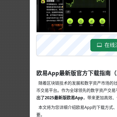
在线
欧易App最新版官方下载指南（
随着区块链技术的发展和数字资产市场的
币交易平台。作为全球领先的数字资产交易
出了
2025最新版欧易App
，带来更加高效、
本文将为您详细介绍欧易App的下载方式
要。