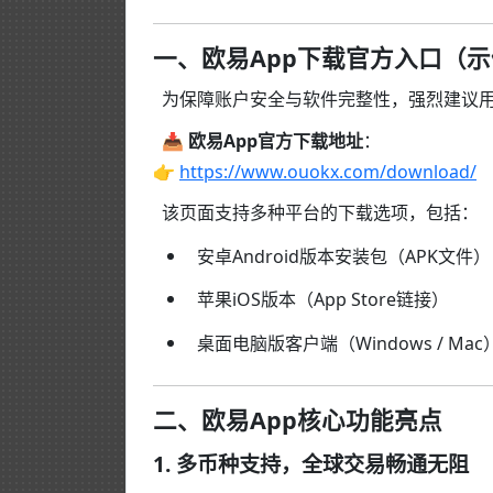
一、欧易App下载官方入口（
为保障账户安全与软件完整性，强烈建议
📥
欧易App官方下载地址
：
👉
https://www.ouokx.com/download/
该页面支持多种平台的下载选项，包括：
安卓Android版本安装包（APK文件）
苹果iOS版本（App Store链接）
桌面电脑版客户端（Windows / Mac
二、欧易App核心功能亮点
1.
多币种支持，全球交易畅通无阻