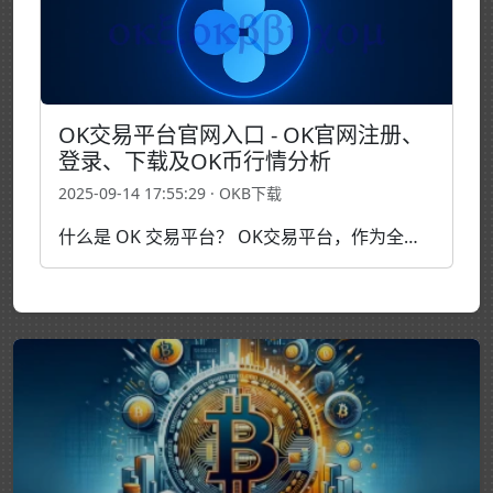
OK交易平台官网入口 - OK官网注册、
登录、下载及OK币行情分析
2025-09-14 17:55:29 · OKB下载
什么是 OK 交易平台？ OK交易平台，作为全球知名的数字资产交易所，为投资者提供稳定、便捷、安全的交易环境。无论您是新手还是专业交易者，都可以通过OK交易平台完成注册、登录、充值、交易、提现等全流程操作。 通过OK交易平台官网入口访问，用户可以直接进入官方主页，查看…