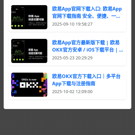
欧易App官网下载入口: 欧易App
官网下载指南 安全、便捷、一站
式操作指南
2025-09-10 19:58:27
欧易App官方最新版下载 | 欧易
OKX官方安卓 / iOS下载平台 | 一
键下载到手机
2025-05-23 20:29:29
欧易OKX官方下载入口｜多平台
App下载与注册指南
2025-10-02 12:09:00