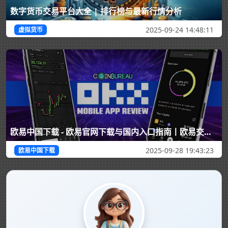
数字货币交易平台大全 | 排行榜与最新行情分析
2025-09-24 14:48:11
虚拟货币
欧易中国下载 - 欧易官网下载与国内入口指南丨欧易交易所官网中国
2025-09-28 19:43:23
欧易中国下载