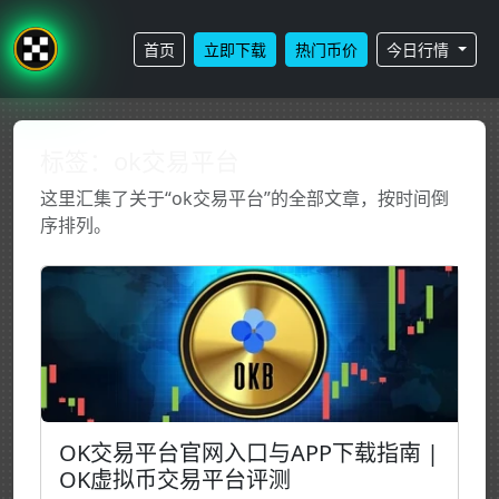
首页
立即下载
热门币价
今日行情
标签：ok交易平台
这里汇集了关于“ok交易平台”的全部文章，按时间倒
序排列。
OK交易平台官网入口与APP下载指南 |
OK虚拟币交易平台评测