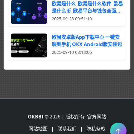
欧易是什么_欧易是什么软件_欧易
是什么币_欧易平台与钱包全面解
析
2025-09-28 09:51:10
欧易安卓版App下载中心 一键安
装到手机 OKX Android版安装包
2025-09-10 08:13:06
OKBBI
© 2026 | 版权所有
官方网站
网站地图
|
联系我们
|
隐私条款
↑