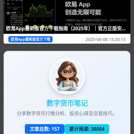
欧易App最新版官方下载指南（2025年）｜官方正版安装包获取入口
2025-06-08 15:20:15
欧易App最新版官方下载
数字货币笔记
分享数字货币行情分析、投资心得及交易技巧。
文章总数:
157
累计阅读:
38004