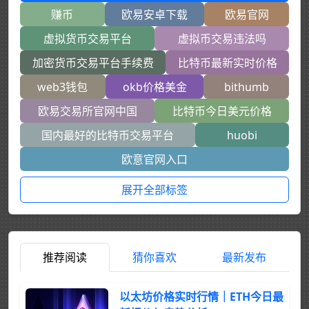
赚币
欧易安卓下载
欧易官网
虚拟货币交易平台
虚拟币交易违法吗
加密货币交易平台手续费
比特币最新实时价格
web3钱包
okb价格美金
bithumb
欧易交易所官网中国
比特币今日美元价格
国内最好的比特币交易平台
huobi
欧意官网入口
展开全部标签
推荐阅读
猜你喜欢
最新发布
以太坊价格实时行情｜ETH今日最