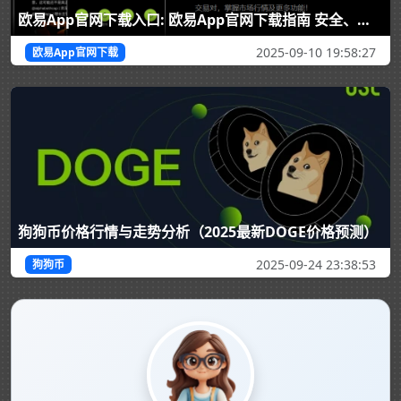
欧易App官网下载入口: 欧易App官网下载指南 安全、便捷、一站式操作指南
2025-09-10 19:58:27
欧易App官网下载
狗狗币价格行情与走势分析（2025最新DOGE价格预测）
2025-09-24 23:38:53
狗狗币