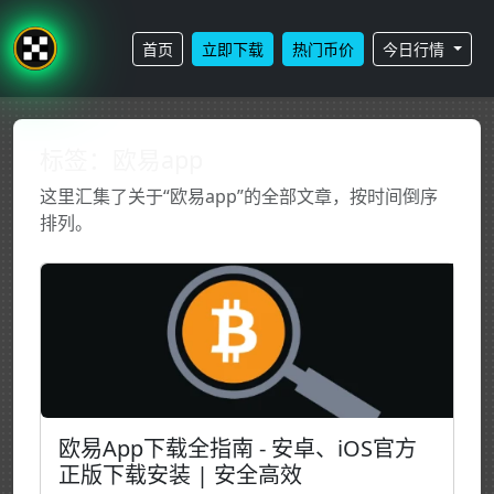
首页
立即下载
热门币价
今日行情
标签：欧易app
这里汇集了关于“欧易app”的全部文章，按时间倒序
排列。
欧易App下载全指南 - 安卓、iOS官方
正版下载安装 | 安全高效