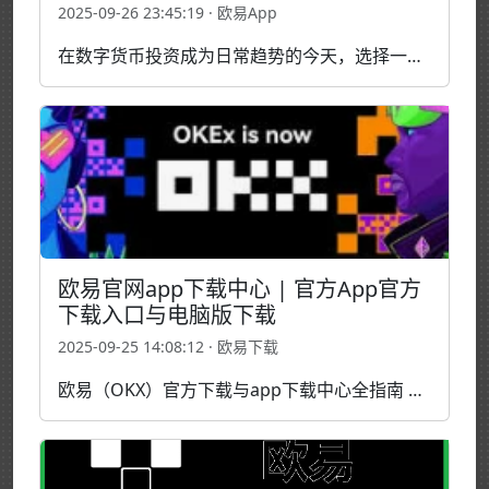
2025-09-26 23:45:19 · 欧易App
在数字货币投资成为日常趋势的今天，选择一款安全、高效、功能丰富的交易工具尤为重要。欧易App作为业内领先的数字资产交易平台应用，不仅提供官方正版下载渠道，还兼顾安卓与iOS全平台用户需求，让你随时随地掌握市场动向。 为什么选择欧易App？ 欧易App官网为用户提供官方…
欧易官网app下载中心 | 官方App官方
下载入口与电脑版下载
2025-09-25 14:08:12 · 欧易下载
欧易（OKX）官方下载与app下载中心全指南 对于想要安全下载 欧易App 或访问 欧易官网 的用户来说，找到官方渠道至关重要。欧易（OKX）作为全球领先的数字资产交易平台，提供多种下载方式，满足不同设备和操作习惯的需求。 官方下载入口 用户在搜索 欧易官网…