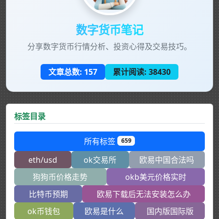
数字货币笔记
分享数字货币行情分析、投资心得及交易技巧。
文章总数:
157
累计阅读:
38430
标签目录
所有标签
659
eth/usd
ok交易所
欧易中国合法吗
狗狗币价格走势
okb美元价格实时
比特币预期
欧易下载后无法安装怎么办
ok币钱包
欧易是什么
国内版国际版