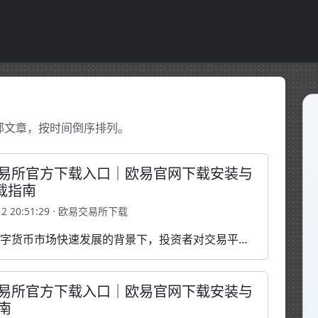
部文章，按时间倒序排列。
易所官方下载入口｜欧易官网下载安装与
下载指南
-12 20:51:29 · 欧易交易所下载
在全球数字货币市场快速发展的背景下，投资者对交易平台的安全性与便捷性提出了更高的要求。选择一个合规、安全、功能丰富的交易平台，不仅能够保障资金与账户的安全，还能提升交易效率。欧易交易所（OKX）作为国际知名的数字资产交易所，一直以来在全球范围内受到数千万用户的信赖。对于许多初次接…
易所官方下载入口｜欧易官网下载安装与
南