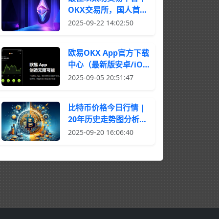
OKX交易所，国人首选
ETH交易平台
2025-09-22 14:02:50
欧易OKX App官方下载
中心（最新版安卓/iOS
安装包）
2025-09-05 20:51:47
比特币价格今日行情 |
20年历史走势图分析与
未来预测（2025最新）
2025-09-20 16:06:40