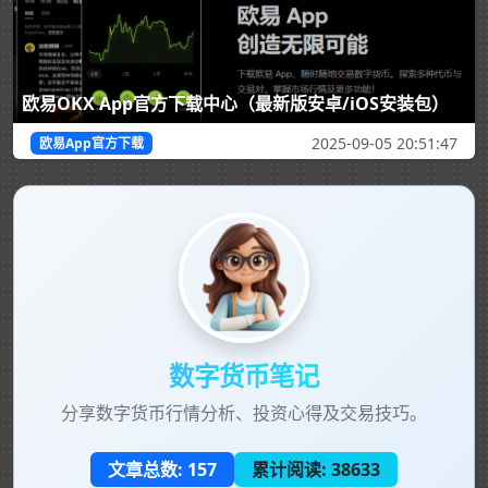
欧易OKX App官方下载中心（最新版安卓/iOS安装包）
2025-09-05 20:51:47
欧易App官方下载
数字货币笔记
分享数字货币行情分析、投资心得及交易技巧。
文章总数:
157
累计阅读:
38633