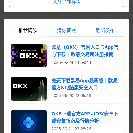
展开全部标签
推荐阅读
猜你喜欢
最新发布
欧意（OKX）官网入口与App官
方下载 | 欧意交易所注册指南
2025-09-24 14:59:44
免费下载欧易App最新版｜欧易
官方&电脑版安全入口
2025-06-20 22:06:18
OKB下载官方APP - iOS/安卓下
载安装指南及行情分析
2025-09-11 23:28:26