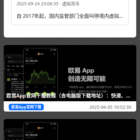
2025-09-24 23:06:35 · 虚拟货币
自 2017年起，国内监管部门全面叫停境内虚拟货币交易所运营。2021年，政策进一步升级，将数字货币交易与挖矿活动认定为非法金融行为。这意味着境内平台无法合法提供比特币、以太坊等数字资产交易服务。 然而，由于加密货币具有全球流通特性，中国投资者仍可通过 VPN、海外账户、P…
欧易App官网下载教程（含电脑版下载地址）：快速、安全、官方认证
2025-06-05 10:52:30
欧易App官网下载