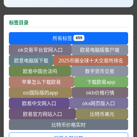
标签目录
所有标签
659
ok交易平台官网入口
欧易电脑版客户端
欧意电脑版下载
2025币圈全球十大交易所排名
欧易中国合法吗
数字货币交易
苹果怎么下载欧易
下载欧易app
osl国际版的app
okb价格行情
欧易中文网入口
okx网页版入口
欧易官方网站入口
比特币美元
比特币价格实时