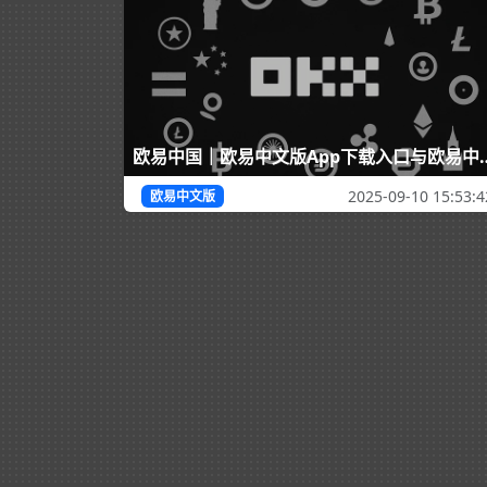
欧易中国｜欧易中文版App
2025-09-10 15:53:4
欧易中文版