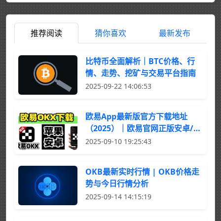
推荐阅读
猜你喜欢
最新发布
比特币全面解析｜BTC价格、行
情、走势、挖矿与交易平台指南
2025-09-22 14:06:53
欧易App最新版官方下载地址
（2025）｜欧易官网正版安卓/苹
果安装包下载指南
2025-09-10 19:25:43
OKB最新实时行情 | OKB价格走
势与今日行情分析
2025-09-14 14:15:19