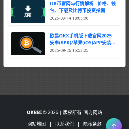
OK币官网与行情解析 - 价格、钱
包、下载及比特币投资指南
2025-09-14 18:05:06
欧易OKX手机版下载官网2025｜
安卓(APK)/苹果(iOS)APP安装包
获取
2025-09-26 15:53:25
OKBBI
© 2026 | 版权所有
官方网站
网站地图
|
联系我们
|
隐私条款
↑