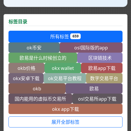
标签目录
所有标签
659
ok币安
osl国际版的app
欧易是什么时候创立的
区块链技术
okb价格
okx wallet
欧易app下载
okx安卓下载
ok交易平台教程
数字交易平台
okb
欧易
国内能用的虚拟币交易所
osl交易所app下载
okx app下载
展开全部标签