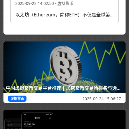
2025-09-22 14:02:50 · 虚拟货币
以太坊（Ethereum，简称ETH）不仅是全球第二大加密货币，更是智能合约和去中心化应用（DApp）的核心基础。对于投资者和交易者来说，了解以太坊交易的各类信息、平台与数据查询方法至关重要。本文将全面介绍以太坊交易的各个方面。 最佳以太坊交易平台推荐 对于国内投资者…
中国虚拟货币交易平台推荐 | 加密货币交易所排名与选择指南
2025-09-24 15:06:27
虚拟货币