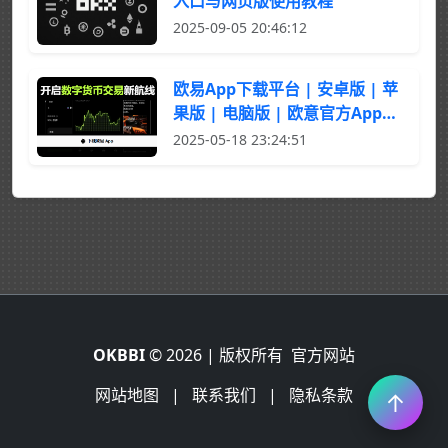
入口与网页版使用教程
2025-09-05 20:46:12
欧易App下载平台 | 安卓版 | 苹
果版 | 电脑版 | 欧意官方App最
新版下载中心(2025)
2025-05-18 23:24:51
OKBBI
© 2026 | 版权所有
官方网站
网站地图
|
联系我们
|
隐私条款
↑