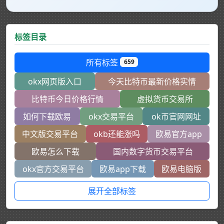
标签目录
所有标签
659
okx网页版入口
今天比特币最新价格实情
比特币今日价格行情
虚拟货币交易所
如何下载欧易
okx交易平台
ok币官网网址
中文版交易平台
okb还能涨吗
欧易官方app
欧易怎么下载
国内数字货币交易平台
okx官方交易平台
欧易app下载
欧易电脑版
展开全部标签