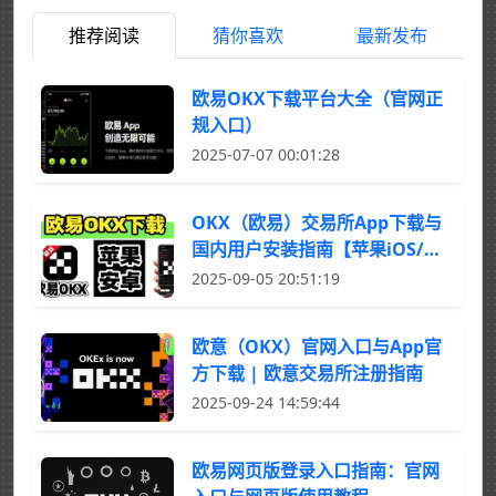
推荐阅读
猜你喜欢
最新发布
欧易OKX下载平台大全（官网正
规入口）
2025-07-07 00:01:28
OKX（欧易）交易所App下载与
国内用户安装指南【苹果iOS/安
卓Android/官方版】
2025-09-05 20:51:19
欧意（OKX）官网入口与App官
方下载 | 欧意交易所注册指南
2025-09-24 14:59:44
欧易网页版登录入口指南：官网