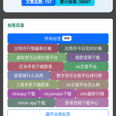
文章总数:
157
累计阅读:
38007
标签目录
所有标签
659
比特币行情最新价格
比特币今日实时价格
虚拟货币正规交易平台
易欧官网下载
红米手机下载欧易
ok交易平台
欧易是什么东西
数字货币交易平台排行榜
三星手机下载欧易
ok交易平台怎么样
okbapp下载
okyanapk下载
okb最新行情
oklok app下载
欧易官网下载中心
展开全部标签