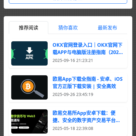
推荐阅读
猜你喜欢
最新发布
OKX官网登录入口｜OKX官网下
载APP与电脑版注册指南（2025
最新版）
2025-09-16 21:23:21
欧易App下载全指南 - 安卓、iOS
官方正版下载安装 | 安全高效
2025-09-26 23:45:19
欧易交易所App安卓下载：便
捷、安全的数字资产交易平台
2025
2025-05-18 22:39:08